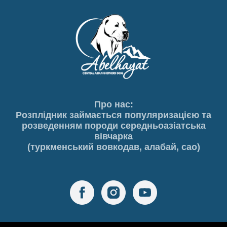
Про нас:
Розплідник займається популяризацією та
розведенням породи середньоазіатська
вівчарка
(туркменський вовкодав, алабай, сао)