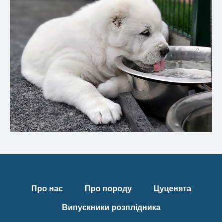
Про нас
Про породу
Цуценята
Випускники розплідника